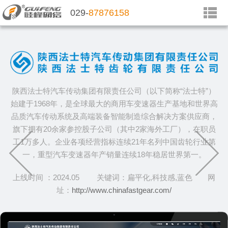
029-
87876158
陕西法士特汽车传动集团有限责任公司（以下简称“法士特”）
始建于1968年，是全球最大的商用车变速器生产基地和世界高
品质汽车传动系统及高端装备智能制造综合解决方案供应商，
旗下拥有20余家参控股子公司（其中2家海外工厂），在职员
工1万多人。企业各项经营指标连续21年名列中国齿轮行业第
一，重型汽车变速器年产销量连续18年稳居世界第一。
上线时间 ：2024.05 关键词：扁平化,科技感,蓝色 网
址：
http://www.chinafastgear.com/