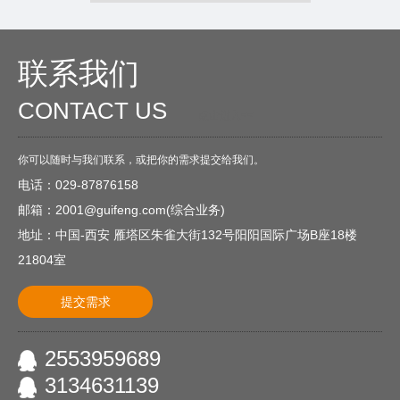
联系我们
CONTACT US
O
点击进入<<
你可以随时与我们联系，或把你的需求提交给我们。
电话：029-87876158
邮箱：2001@guifeng.com(综合业务)
地址：中国-西安 雁塔区朱雀大街132号阳阳国际广场B座18楼
21804室
提交需求
2553959689
3134631139