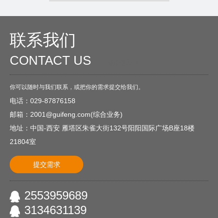
联系我们
CONTACT US
O
点击进入<<
你可以随时与我们联系，或把你的需求提交给我们。
电话：029-87876158
邮箱：2001@guifeng.com(综合业务)
地址：中国-西安 雁塔区朱雀大街132号阳阳国际广场B座18楼
21804室
提交需求
2553959689
3134631139