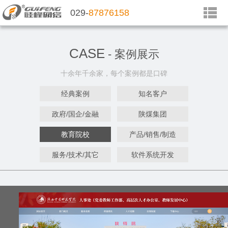
029-
87876158
CASE
- 案例展示
十余年千余家，每个案例都是口碑
经典案例
知名客户
政府/国企/金融
陕煤集团
教育院校
产品/销售/制造
服务/技术/其它
软件系统开发