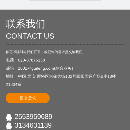
联系我们
CONTACT US
O
点击进入<<
你可以随时与我们联系，或把你的需求提交给我们。
电话：029-87876158
邮箱：2001@guifeng.com(综合业务)
地址：中国-西安 雁塔区朱雀大街132号阳阳国际广场B座18楼
21804室
提交需求
2553959689
3134631139